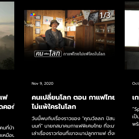
Nov 9, 2020
Oct
าแฟ
คนเปลี่ยนโลก ตอน กาแฟไทย
เก
ดคอกัน
ไม่แพ้ใครในโลก
“S
เป็
วันนี้พบกับเรื่องราวของ "คุณวัลลภ ปัสนา
พร
นนท์" นายกสมาคมกาแฟพิเศษไทย ที่จะมา
นที่บ้า
ขึ้
เล่าเรื่องราวก่อนที่เขาจะมาปลูกกาแฟ ตั้งแต่
าเหมือนกัน