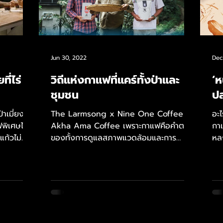
Jun 30, 2022
Dec
ี่ไร่
วิถีแห่งกาแฟที่แคร์ทั้งป่าและ
‘ห
ชุมชน
ปล
าเมี่ยง
The Larmsong x Nine One Coffee x
อะไ
ฟพิเศษไทย
Akha Ama Coffee เพราะกาแฟคือคำตอบ
กาแ
แก้วไม่
ของทั้งการดูแลสภาพแวดล้อมและการ
หล
พัฒนาชุมชนอย่างยั่งยืน The Larmsong
นนท
Ep4...