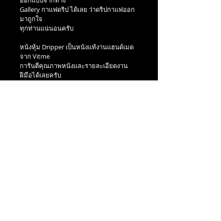
ออกแบบจากทาง
Gallery กาแฟดริป ได้เลย ว่าดริปกาแฟออก
มาถูกใจ
ทุกท่านแน่นอนครับ 
หนังหุ้ม Dripper เป็นหนังแท้งานแฮนด์เมด
จาก Vitme
การันตีคุณภาพหนังและรายละเอียดงาน
ฝีมือได้เลยครับ
งานหนัง ยิ่งเก่า ยิ่งเก๋า ยิ่งใช้ ยิ่งสวยคลาสสิก
สินค้ามีจำนวนจำกัดครับ
https://shop.line.me/@989tijsv/product
/1002401762
CONTACT INFO
ติดต่อสั่งซื้อ
LINE: @nineonecoffee
FACEBOOK: Nine One Coffee Organic Farm