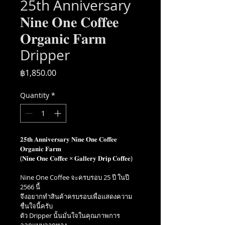
25th Anniversary
𝐍𝐢𝐧𝐞 𝐎𝐧𝐞 𝐂𝐨𝐟𝐟𝐞𝐞
𝐎𝐫𝐠𝐚𝐧𝐢𝐜 𝐅𝐚𝐫𝐦
Dripper
Price
฿1,850.00
Quantity
*
𝟐𝟓𝐭𝐡 𝐀𝐧𝐧𝐢𝐯𝐞𝐫𝐬𝐚𝐫𝐲 𝐍𝐢𝐧𝐞 𝐎𝐧𝐞 𝐂𝐨𝐟𝐟𝐞𝐞 
𝐎𝐫𝐠𝐚𝐧𝐢𝐜 𝐅𝐚𝐫𝐦
(𝐍𝐢𝐧𝐞 𝐎𝐧𝐞 𝐂𝐨𝐟𝐟𝐞𝐞 × 𝐆𝐚𝐥𝐥𝐞𝐫𝐲 𝐃𝐫𝐢𝐩 𝐂𝐨𝐟𝐟𝐞𝐞)
Nine One Coffee จะครบรอบ 25 ปี ในปี 
2566 นี้
จึงอยากทำสินค้าครบรอบเพื่อแสดงความ
ชื่นใจนี้ครับ
ตัว Dripper นั้นมั่นใจในคุณภาพการ